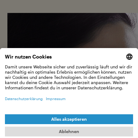
Fotocredit. Image from the film - Courtesy of Intuitive
Pictures and the National Film Board of Canada
Jessea hat mit 30 das Freitauchen bzw.
Apnoetauchen für sich entdeckt - und
schnell einen Weltrekord sowie 37
nationale Rekorde aufgestellt. Neben ihrer
Arbeit als Pharmakologin reist sie gerne -
ihr nächstes Ziel: Südamerika.
Im Film sind wir sehr viel mit dir
unter Wasser. Wieviel Zeit
verbringst du dort