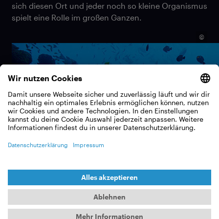
sich diesen Ort und jeder noch so kleine Organismus
spielt eine Rolle im großen Ganzen.
©
Riffe bedecken zwar nur ein Prozent des
Meeresbodens, doch Schätzungen zufolge ist jeder
vierte Meeresbewohner dort zu Hause: Mehr als
4000 Fischarten, Schwämme, Schalentiere,
Weichtiere, Seesterne, Schildkröten, Seeschlangen
und zahlreiche wirbellose Tiere – insgesamt über
eine Million Arten. So sind die Riffe ein wichtiger
Gradmesser für den Gesundheitszustand der Meere
– und sie schlagen Alarm.
©
Die sogenannte Korallenbleiche (engl. „coral
bleaching“) führt seit den 1980er Jahren weltweit
zum großflächigen Korallensterben. Auch am 2300
Kilometer langen australischen Great Barrier Reef