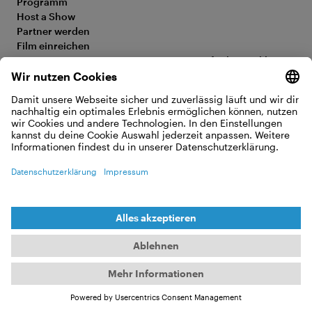
Programm
Host a Show
Partner werden
Film einreichen
FAQ
Barrierefreiheitserklärung
Media Hub
Impressum
Jobs
Datenschutz
Kontakt
Cookie Einstellungen
WIDERRUF ERKLÄREN
© 2026 Moving Adventures Medien GmbH